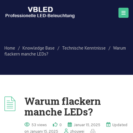
Home
/
Knowledge Base
/
Technische Kenntnisse
/
Warum
flackern manche LEDs?
Warum flackern
manche LEDs?
53 views
0
Januar 15, 2025
Updated
on January 15, 2025
zhouwei